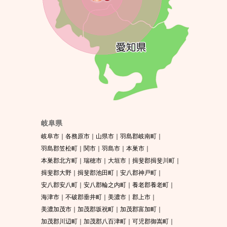
岐阜県
岐阜市
各務原市
山県市
羽島郡岐南町
羽島郡笠松町
関市
羽島市
本巣市
本巣郡北方町
瑞穂市
大垣市
揖斐郡揖斐川町
揖斐郡大野
揖斐郡池田町
安八郡神戸町
安八郡安八町
安八郡輪之内町
養老郡養老町
海津市
不破郡垂井町
美濃市
郡上市
美濃加茂市
加茂郡坂祝町
加茂郡富加町
加茂郡川辺町
加茂郡八百津町
可児郡御嵩町