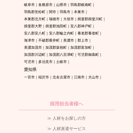
岐阜市
各務原市
山県市
羽島郡岐南町
羽島郡笠松町
関市
羽島市
本巣市
本巣郡北方町
瑞穂市
大垣市
揖斐郡揖斐川町
揖斐郡大野
揖斐郡池田町
安八郡神戸町
安八郡安八町
安八郡輪之内町
養老郡養老町
海津市
不破郡垂井町
美濃市
郡上市
美濃加茂市
加茂郡坂祝町
加茂郡富加町
加茂郡川辺町
加茂郡八百津町
可児郡御嵩町
可児市
多治見市
土岐市
愛知県
一宮市
稲沢市
北名古屋市
江南市
犬山市
採用担当者様へ
≫ 人材をお探しの方
≫ 人材派遣サービス