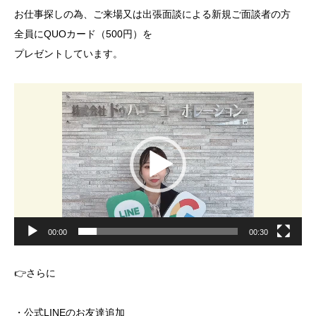
お仕事探しの為、ご来場又は出張面談による新規ご面談者の方
全員にQUOカード（500円）を
プレゼントしています。
動
画
プ
レ
ー
ヤ
ー
00:00
00:30
👉さらに
・公式LINEのお友達追加