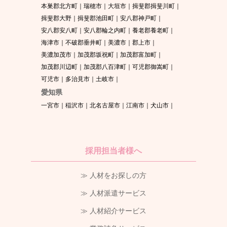
本巣郡北方町
瑞穂市
大垣市
揖斐郡揖斐川町
揖斐郡大野
揖斐郡池田町
安八郡神戸町
安八郡安八町
安八郡輪之内町
養老郡養老町
海津市
不破郡垂井町
美濃市
郡上市
美濃加茂市
加茂郡坂祝町
加茂郡富加町
加茂郡川辺町
加茂郡八百津町
可児郡御嵩町
可児市
多治見市
土岐市
愛知県
一宮市
稲沢市
北名古屋市
江南市
犬山市
採用担当者様へ
≫ 人材をお探しの方
≫ 人材派遣サービス
≫ 人材紹介サービス