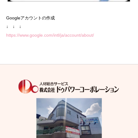
Googleアカウントの作成
↓ ↓ ↓
https://www.google.com/intl/ja/account/about/