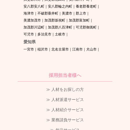
安八郡安八町
安八郡輪之内町
養老郡養老町
海津市
不破郡垂井町
美濃市
郡上市
美濃加茂市
加茂郡坂祝町
加茂郡富加町
加茂郡川辺町
加茂郡八百津町
可児郡御嵩町
可児市
多治見市
土岐市
愛知県
一宮市
稲沢市
北名古屋市
江南市
犬山市
採用担当者様へ
≫ 人材をお探しの方
≫ 人材派遣サービス
≫ 人材紹介サービス
≫ 業務請負サービス