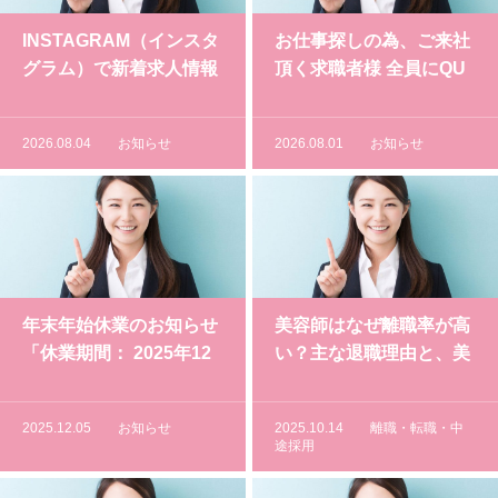
INSTAGRAM（インスタ
お仕事探しの為、ご来社
グラム）で新着求人情報
頂く求職者様 全員にQU
を更新中！
Oカード（500円）をプ
レゼントしています
2026.08.04
お知らせ
2026.08.01
お知らせ
年末年始休業のお知らせ
美容師はなぜ離職率が高
「休業期間： 2025年12
い？主な退職理由と、美
月28日（日）～2026年1
容師スキルを活かした転
月4日（日）」
職先の薦め！
2025.12.05
お知らせ
2025.10.14
離職・転職・中
途採用