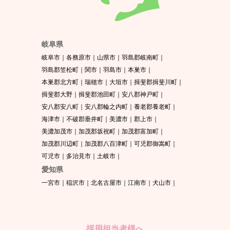
岐阜県
岐阜市
各務原市
山県市
羽島郡岐南町
羽島郡笠松町
関市
羽島市
本巣市
本巣郡北方町
瑞穂市
大垣市
揖斐郡揖斐川町
揖斐郡大野
揖斐郡池田町
安八郡神戸町
安八郡安八町
安八郡輪之内町
養老郡養老町
海津市
不破郡垂井町
美濃市
郡上市
美濃加茂市
加茂郡坂祝町
加茂郡富加町
加茂郡川辺町
加茂郡八百津町
可児郡御嵩町
可児市
多治見市
土岐市
愛知県
一宮市
稲沢市
北名古屋市
江南市
犬山市
採用担当者様へ