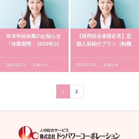
年末年始休業のお知らせ
【採用担当者様必見】定
「休業期間： 2024年12
額人材紹介プラン（転職
月29日（日）～2025年1
エージェント）「初期費
月5日（日）」
用0円・完全成果報酬
2024.12.12
お知らせ
2023.07.23
お知らせ
型・定額で安心（返金制
度あり）」
1
2